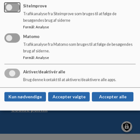
►
Læs mere på socialstyrelsens hjemmeside.
o
SiteImprove
l
Trafikanalyse fra Siteimprove som bruges til at følge de
d
besøgendes brug af siderne
e
Formål
:
Analyse
t
Matomo
Trafikanalyse fra Matomo som bruges til at følge de besøgendes
brug af siderne.
Formål
:
Analyse
Magnoliegården
Aggerupvej 4, 4652 Hårlev
Aktiver/deaktivér alle
+45 56 57 52 50
Brug denne kontakt til at aktivere/deaktivere alle apps.
EAN NR.
5798007740894
Sitemap
Kun nødvendige
Accepter valgte
Accepter alle
Cookie politik