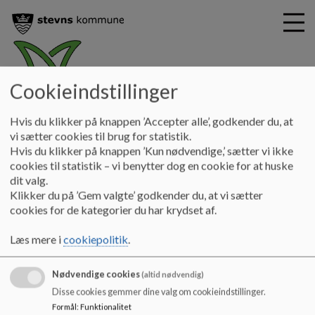
Cookieindstillinger
magnoliegaarden
G
Hvis du klikker på knappen ’Accepter alle’, godkender du, at
å
For dig som er anbragt
Dine rettigheder som anbragt
vi sætter cookies til brug for statistik.
t
Hvis du klikker på knappen ’Kun nødvendige,’ sætter vi ikke
i
cookies til statistik – vi benytter dog en cookie for at huske
Dine rettigheder som anbragt
l
dit valg.
h
Klikker du på ’Gem valgte’ godkender du, at vi sætter
o
cookies for de kategorier du har krydset af.
v
Når du er anbragt på en åben døgninstitution eller et privat
e
opholdssted, har du ret til at være den du er, til at have et
Læs mere i
cookiepolitik
.
d
privatliv, til at se din familie og til at bo et sted der er trygt og
i
rart.
Nødvendige cookies
n
(altid nødvendig)
d
Disse cookies gemmer dine valg om cookieindstillinger.
h
Formål
:
Funktionalitet