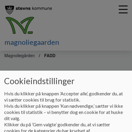
magnoliegaarden
G
å
Magnoliegården
FADD
t
i
FADD
l
h
Cookieindstillinger
o
v
Magnoliegården er medlem af FADD - Foreningen af Døgn
Hvis du klikker på knappen ’Accepter alle’, godkender du, at
e
og Dagtilbud for udsatte børn og unge.
vi sætter cookies til brug for statistik.
d
Hvis du klikker på knappen ’Kun nødvendige,’ sætter vi ikke
Læs mere om FADD på deres hjemmeside
i
cookies til statistik – vi benytter dog en cookie for at huske
n
dit valg.
Social- og specialpædagogisk praksis skal til enhver tid
d
Klikker du på ’Gem valgte’ godkender du, at vi sætter
afspejle de værdier, der gælder for den måde, vi
h
cookies for de kategorier du har krydset af.