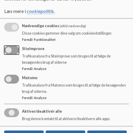
samfundsmæssigt set varetager opdragelsen af børn og unge
o
på.
l
Læs mere i
cookiepolitik
.
d
På Magnoliegården er vi således kontinuerligt optagede af at
e
skærpe vores værdibaserede blik på vores praksis og på de
Nødvendige cookies
(altid nødvendig)
t
forforståelser, der danner klangbunden for de ydelser, vi
Disse cookies gemmer dine valg om cookieindstillinger.
leverer i forhold til de mest udsatte børn og unge.
Formål
:
Funktionalitet
SiteImprove
Begrebsmæssige ledetråde som mangfoldighed, demokrati,
bæredygtighed og retfærdighed er knyttet til eksistentiel
Trafikanalyse fra Siteimprove som bruges til at følge de
trivsel og udvikling.
besøgendes brug af siderne
I den ånd skal vores initiativ forstås.
Formål
:
Analyse
Matomo
FADD har i 2021 formuleret 12 teser, som vi anser som
Trafikanalyse fra Matomo som bruges til at følge de besøgendes
centrale i vores ønske om at række ud til de børn og unge,
brug af siderne.
som har brug for det, vi kan give, når vi er bedst.
Formål
:
Analyse
Aktiver/deaktivér alle
Brug denne kontakt til at aktivere/deaktivere alle apps.