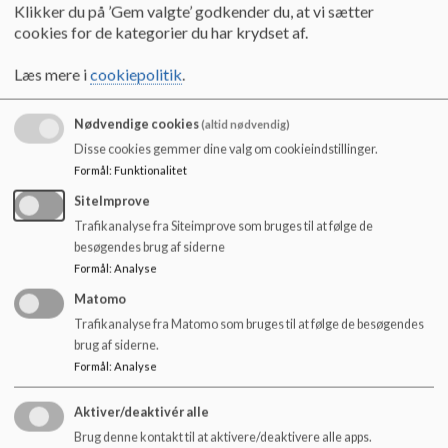
o
Klikker du på ’Gem valgte’ godkender du, at vi sætter
tilsyn af Stevns kommune:
l
cookies for de kategorier du har krydset af.
d
Dokumenter
e
Læs mere i
cookiepolitik
.
Tilsyn 2023
t
Nødvendige cookies
(altid nødvendig)
Disse cookies gemmer dine valg om cookieindstillinger.
Tilsyn 2025
Formål
:
Funktionalitet
SiteImprove
Trafikanalyse fra Siteimprove som bruges til at følge de
Skoleudviklingssamtale 2023
besøgendes brug af siderne
Formål
:
Analyse
Matomo
Skoleudviklingssamtale 2024
Trafikanalyse fra Matomo som bruges til at følge de besøgendes
brug af siderne.
Formål
:
Analyse
Skoleudviklingssamtale 2025
Aktiver/deaktivér alle
Brug denne kontakt til at aktivere/deaktivere alle apps.