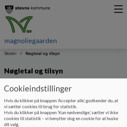
magnoliegaarden
G
å
Skolen
Nøgletal og tilsyn
t
i
Nøgletal og tilsyn
l
h
o
Cookieindstillinger
v
Elevtal oktober 2025: 22
e
Nøgletal for skoleåret 2024 - 2025
d
Hvis du klikker på knappen ’Accepter alle’, godkender du, at
i
vi sætter cookies til brug for statistik.
Læs mere
n
Hvis du klikker på knappen ’Kun nødvendige,’ sætter vi ikke
Uddannelsesstatistik.dk
d
cookies til statistik – vi benytter dog en cookie for at huske
h
dit valg.
Magnoliegårdens specialundervisningstilbud får ført