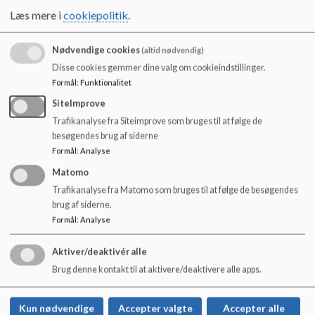
o
standarder.
Læs mere i
cookiepolitik
.
l
Vi har ligeledes i samarbejde med Undervisningsministeriet
d
og Stevns Kommune indgået en partnerskabsaftale med
e
Nødvendige cookies
(altid nødvendig)
Hotherskolen.
t
Disse cookies gemmer dine valg om cookieindstillinger.
Partnerskabsaftalen betyder, at Magnoliegården og
Formål
:
Funktionalitet
Hotherskolen i fællesskab forpligter sig til at tilbyde
SiteImprove
specialundervisning til gavn for elever, indskrevet på
Magnoliegården og elever med særlige behov, bosiddende i
Trafikanalyse fra Siteimprove som bruges til at følge de
Stevns Kommune.
besøgendes brug af siderne
Formål
:
Analyse
Formålet med aftalerne er, at alle parter bidrager til, at de
Matomo
anbragte børn og unges skolefaglige udvikling opprioriteres,
Trafikanalyse fra Matomo som bruges til at følge de besøgendes
og at samarbejdet og viden delingen om øget faglighed og
brug af siderne.
inklusion på tværs af folkeskoler og specialskoler styrkes.
Formål
:
Analyse
Herved skabes der grobund for større og bedre muligheder
for udslusning af elever til folkeskolen og efterfølgende
Aktiver/deaktivér alle
ungdomsuddannelse.
Brug denne kontakt til at aktivere/deaktivere alle apps.
Kun nødvendige
Accepter valgte
Accepter alle