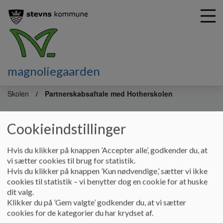
magnoliegaarden
G
å
Skolen
Partnerskabsaftale med Hotherskolen
t
i
Aftale med Hotherskolen
l
Cookieindstillinger
h
o
Hvis du klikker på knappen ’Accepter alle’, godkender du, at
v
Magnoliegården har indgået kvalitetsaftale med Stevns
vi sætter cookies til brug for statistik.
e
kommune. En aftale som fastlægger tydelige mål, krav og
Hvis du klikker på knappen ’Kun nødvendige,’ sætter vi ikke
d
standarder for den pædagogiske og behandlingsmæssige
cookies til statistik – vi benytter dog en cookie for at huske
i
indsats.
dit valg.
n
Begge parter ved, hvad der forventes – både ift. faglighed,
Klikker du på ’Gem valgte’ godkender du, at vi sætter
d
dokumentation og resultater og Stevns kommune kan følge
cookies for de kategorier du har krydset af.
h
med i, at tilbuddet lever op til gældende lovgivning og faglige