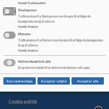
o
Formål
:
Funktionalitet
Vi prioriterer at der er en rigtig god normering for optimering
l
SiteImprove
af behandlingen.
d
Trafikanalyse fra Siteimprove som bruges til at følge de
e
Vi arbejder ud fra en relationel forståelse, der hviler på
besøgendes brug af siderne
t
anerkendelse, tillid, dialog og faglighed, for der igennem at
Formål
:
Analyse
kunne handle ansvarligt og effektivt og i overensstemmelse
Matomo
med den enkelte kommunes handleplaner.
Trafikanalyse fra Matomo som bruges til at følge de besøgendes
brug af siderne.
Formål
:
Analyse
Aktiver/deaktivér alle
Magnoliegården
Brug denne kontakt til at aktivere/deaktivere alle apps.
Aggerupvej 4, 4652 Hårlev
+45 56 57 52 50
Kun nødvendige
Accepter valgte
Accepter alle
EAN NR.
5798007740894
Sitemap
Cookie politik