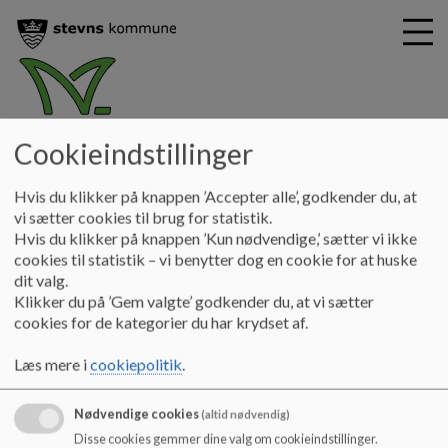
magnoliegaarden
Cookieindstillinger
G
å
Magnoliegården
Værdigrundlag
Hvis du klikker på knappen ’Accepter alle’, godkender du, at
t
vi sætter cookies til brug for statistik.
i
Hvis du klikker på knappen ’Kun nødvendige,’ sætter vi ikke
Værdigrundlag
l
cookies til statistik – vi benytter dog en cookie for at huske
h
dit valg.
o
Klikker du på ’Gem valgte’ godkender du, at vi sætter
v
Den største betydning for arbejdet med barnet er, at barnet
cookies for de kategorier du har krydset af.
e
får oplevelsen af at være i centrum. At vi giver barnet og dets
d
forældre oplevelsen af, at Magnoliegården er et
Læs mere i
cookiepolitik
.
i
imødekommende og trygt sted at være. Derfor inviteres alle
n
børn også med til halvårlige statusmøder med
d
sagsbehandlere, forældre, skole og eventuelt andre relevante
Nødvendige cookies
(altid nødvendig)
h
samarbejdspartnere.
Disse cookies gemmer dine valg om cookieindstillinger.