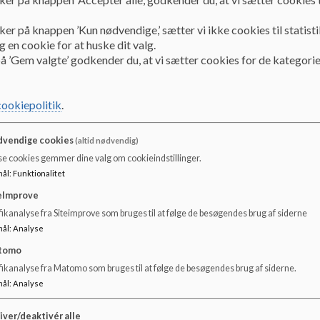
en
ker på knappen ’Kun nødvendige,’ sætter vi ikke cookies til statisti
 en cookie for at huske dit valg.
å ’Gem valgte’ godkender du, at vi sætter cookies for de kategorie
cookiepolitik
.
gnoliegården
vendige cookies
(altid nødvendig)
se cookies gemmer dine valg om cookieindstillinger.
ocialtilsyn øst
mål
:
Funktionalitet
eImprove
ikanalyse fra Siteimprove som bruges til at følge de besøgendes brug af siderne
e
mål
:
Analyse
terapi
tomo
fikanalyse fra Matomo som bruges til at følge de besøgendes brug af siderne.
pecialundervisningstilbud
mål
:
Analyse
il
iver/deaktivér alle