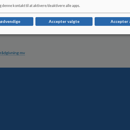
ær
 denne kontakt til at aktivere/deaktivere alle apps.
le med Hotherskolen
gt
nødvendige
Accepter valgte
Accepter 
som anbragt
 rådgivning mv