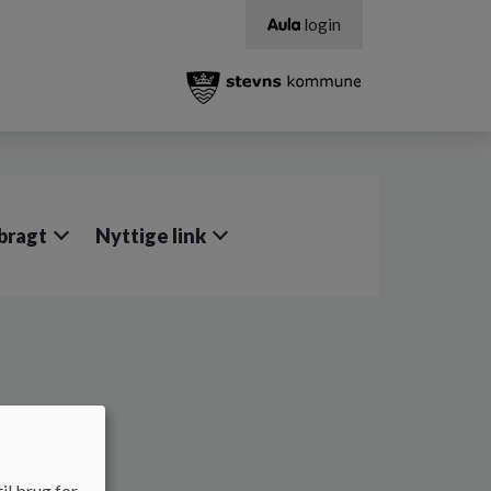
login
nbragt
Nyttige link
il brug for