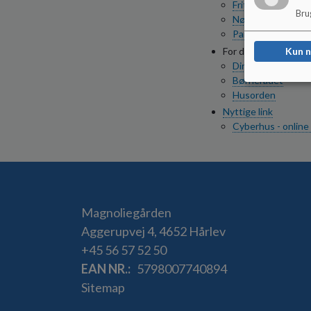
Fritagelse og frav
Brug
Nøgletal og tilsyn
Partnerskabsafta
For dig som er anbra
Kun 
Dine rettigheder 
Børnerådet
Husorden
Nyttige link
Cyberhus - online
Magnoliegården
Aggerupvej 4, 4652 Hårlev
+45 56 57 52 50
EAN NR.
5798007740894
Sitemap