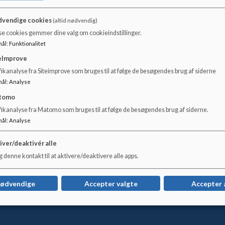
►
Se ferieplanerne for skole
n
vendige cookies
(altid nødvendig)
se cookies gemmer dine valg om cookieindstillinger.
mål
:
Funktionalitet
eImprove
ikanalyse fra Siteimprove som bruges til at følge de besøgendes brug af siderne
mål
:
Analyse
tomo
fikanalyse fra Matomo som bruges til at følge de besøgendes brug af siderne.
mål
:
Analyse
iver/deaktivér alle
 denne kontakt til at aktivere/deaktivere alle apps.
nødvendige
Accepter valgte
Accepter 