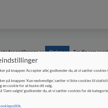
etoder og tilgange
Skolen
For dig som er a
indstillinger
ker på knappen ’Accepter alle’, godkender du, at vi sætter cookies t
Skolen
Ferieplan
ker på knappen ’Kun nødvendige,’ sætter vi ikke cookies til statisti
Ferieplan
 en cookie for at huske dit valg.
å ’Gem valgte’ godkender du, at vi sætter cookies for de kategorie
Folkeskolernes ferieplan kan ses via kommunens hjemmesi
cookiepolitik
.