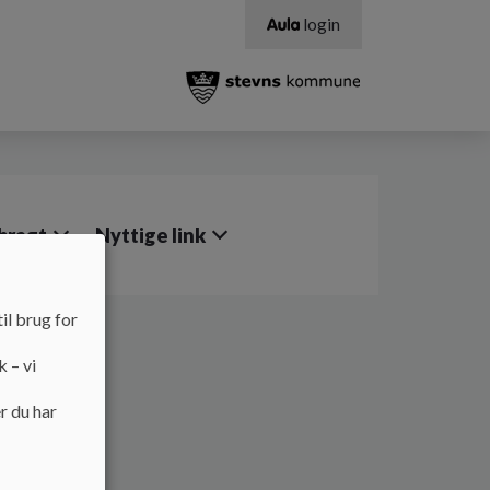
login
nbragt
Nyttige link
il brug for
k – vi
r du har
de.