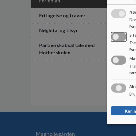
Ferieplan
Nød
Fritagelse og fravær
Dis
For
Nøgletal og tilsyn
Sit
Traf
Partnerskabsaftale med
For
Hotherskolen
Ma
Tra
For
Akt
Brug
Kun 
Magnoliegården