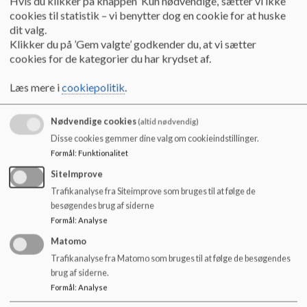
Hvis du klikker på knappen ’Kun nødvendige,’ sætter vi ikke
- fravær uden tilladelse
cookies til statistik – vi benytter dog en cookie for at huske
dit valg.
For at styrke indsatsen omkring elevfravær, udsendes hermed
Klikker du på ’Gem valgte’ godkender du, at vi sætter
Børne- og Undervisningsministeriets vejledning om de nye
cookies for de kategorier du har krydset af.
regler om fravær i grundskolen. Vejledningen skal gøre det
klart, hvad vi kan forvente af hinanden, når der er tale om for
Læs mere i
cookiepolitik
.
meget fravær.
Nødvendige cookies
(altid nødvendig)
Forældrenes ansvar ved fravær
Disse cookies gemmer dine valg om cookieindstillinger.
At informere om sygdom på første fraværsdag via kontoret
Formål
:
Funktionalitet
Anmodning om ekstraordinær frihed fra undervisning skal
SiteImprove
sendes til skolens ledelse via et ansøgnings-skema.
Trafikanalyse fra Siteimprove som bruges til at følge de
Ansøgningsskemaet finder du på skolens hjemmeside.
besøgendes brug af siderne
Anmodningen skal være tilsendt skole-ledelsen i rimelig tid
Formål
:
Analyse
før den eventuelle godkendte ekstraordinær frihed
påbegyndes.
Matomo
Trafikanalyse fra Matomo som bruges til at følge de besøgendes
Skoleledelserne i Stevns Kommune
brug af siderne.
Centerchefen for Børn & Læring
Formål
:
Analyse