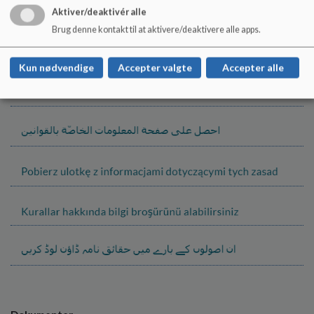
Læs mere hos Børne- og Ungeministeriet
Aktiver/deaktivér alle
►
Få fakta og svar på de typiske spørgsmål om
reglerne, hvis dit barn har ulovligt fravær i
Brug denne kontakt til at aktivere/deaktivere alle apps.
folkeskolen
Kun nødvendige
Accepter valgte
Accepter alle