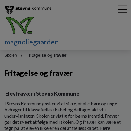
magnoliegaarden
G
å
Skolen
Fritagelse og fravær
t
i
Fritagelse og fravær
l
h
o
v
Elevfravær i Stevns Kommune
e
d
I Stevns Kommune ønsker vi at sikre, at alle børn og unge
i
bidrager til klassefællesskabet og deltager aktivt i
n
undervisningen. Skolen er vigtig for børns fremtid. Fravær
d
gør det svært at følge med i skolen. Og fravær kan være et
h
tegn på, at eleven ikke er en del af fællesskabet. Flere