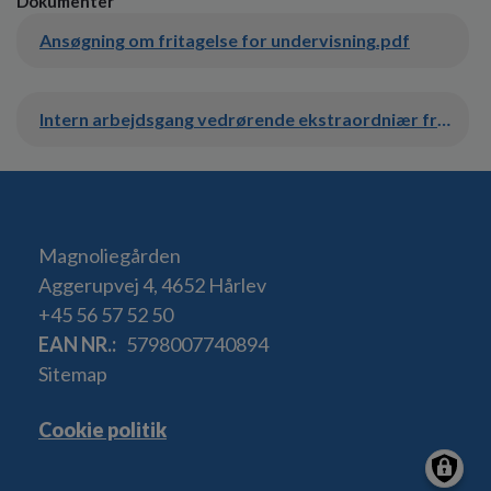
Dokumenter
Ansøgning om fritagelse for undervisning.pdf
Intern arbejdsgang vedrørende ekstraordniær frihed.pdf
Magnoliegården
Aggerupvej 4, 4652 Hårlev
+45 56 57 52 50
EAN NR.
5798007740894
Sitemap
Cookie politik